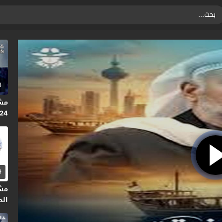
3
2024
9
مش
الحلق