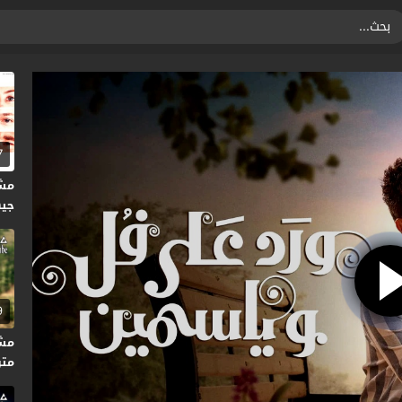
7
مش
جيها
9
متر