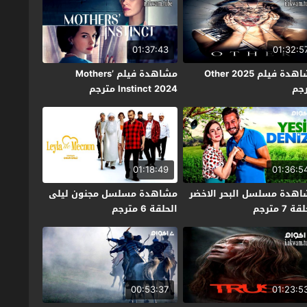
01:37:43
01:32:5
مشاهدة فيلم Other 2025
مشاهدة فيلم Mothers’
جم
Instinct 2024 مترجم
01:18:49
01:36:5
هدة مسلسل البحر الاخضر
مشاهدة مسلسل مجنون ليلى
ة 7 مترجم
الحلقة 6 مترجم
00:53:37
01:23:5