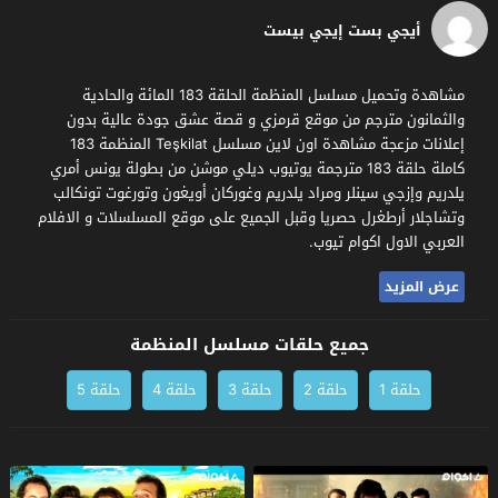
أيجي بست إيجي بيست
مشاهدة وتحميل مسلسل المنظمة الحلقة 183 المائة والحادية
والثمانون مترجم من موقع قرمزي و قصة عشق جودة عالية بدون
إعلانات مزعجة مشاهدة اون لاين مسلسل Teşkilat المنظمة 183
كاملة حلقة 183 مترجمة يوتيوب ديلي موشن من بطولة يونس أمري
يلدريم وإزجي سينلر ومراد يلدريم وغوركان أويغون وتورغوت تونكالب
وتشاجلار أرطغرل حصريا وقبل الجميع على موقع المسلسلات و الافلام
العربي الاول اكوام تيوب.
عرض المزيد
جميع حلقات مسلسل المنظمة
حلقة 1
حلقة 2
حلقة 3
حلقة 4
حلقة 5