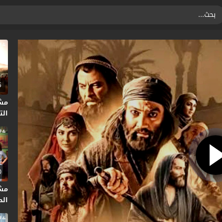
5
مش
التا
0
مش
الحلق