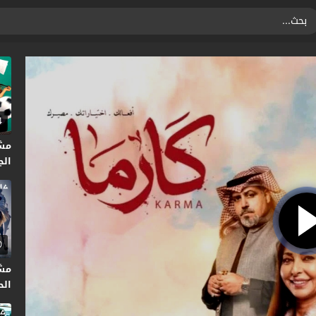
4
مش
الجا
0
مش
الحر