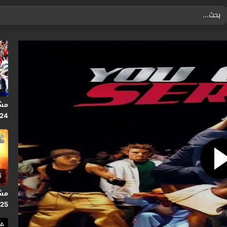
8
2024 
6
025