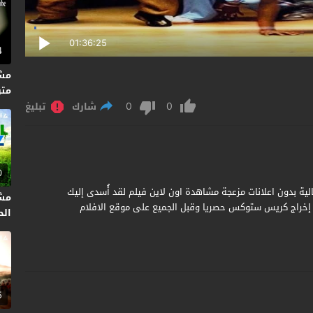
01:36:25
4
متر
0
0
شارك
تبليغ
0
You Got Served 2 مترجم جودة عالية بدون اعلانات مزعجة مشاهدة اون لاين فيلم لقد أُسدى إليك
مشا
 ديلي موشن من إخراج كريس ستوكس حصريا وقبل الجميع على موقع الافلام
الحلقة
5