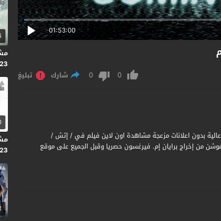
01:53:00
6
2023 
0
0
شارك
تبليغ
0
V/H/S/Halloween 202 مترجم جودة عالية بدون اعلانات مزعجة مشاهدة اون لاين فيلم في / إتش /
جم كامل يوتيوب ديلي موشن من إخراج برايان إم. فيرغسون حصريا وقبل الجميع على موقع
023
3