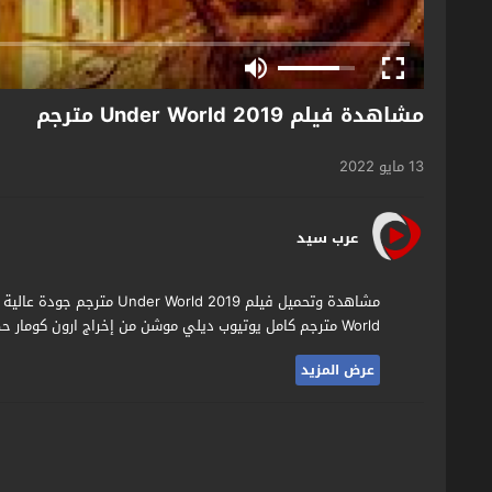
مشاهدة فيلم Under World 2019 مترجم
13 مايو 2022
عرب سيد
World مترجم كامل يوتيوب ديلي موشن من إخراج ارون كومار حصريا وقبل الجميع على موقع الافلام العربي الاول اكوام تيوب.
عرض المزيد