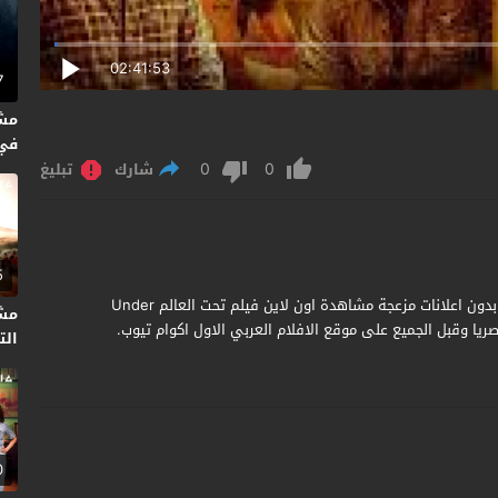
02:41:53
7
مش
0
0
متر
شارك
تبليغ
5
مشاهدة وتحميل فيلم Under World 2019 مترجم جودة عالية بدون اعلانات مزعجة مشاهدة اون لاين فيلم تحت العالم Under
مش
التا
0