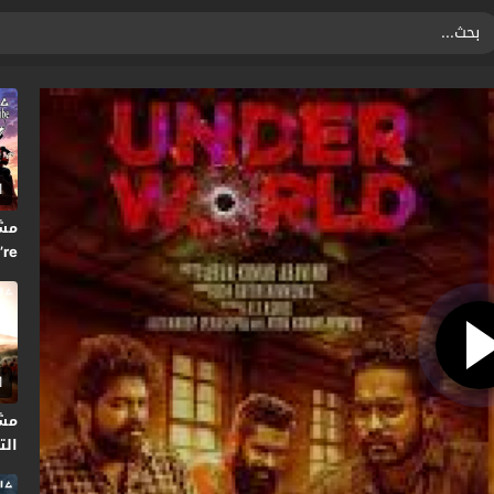
1
’re
2024
1
مش
التا