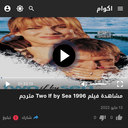
اكوام
01:33:13
مشاهدة فيلم Two If by Sea 1996 مترجم
13 مايو 2022
0
0
شارك
تبليغ