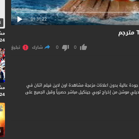
01:31:22
4
024
0
0
متر
شارك
تبليغ
8
يل فيلم Two by Two Overboard 2021 مترجم جودة عالية بدون اعلانات مزعجة مشاهدة اون لاين فيلم اثنان في
Two by  مترجم كامل يوتيوب ديلي موشن من إخراج توبي جينكيل مباشر حصرياً وقبل الجميع على
2024 
6