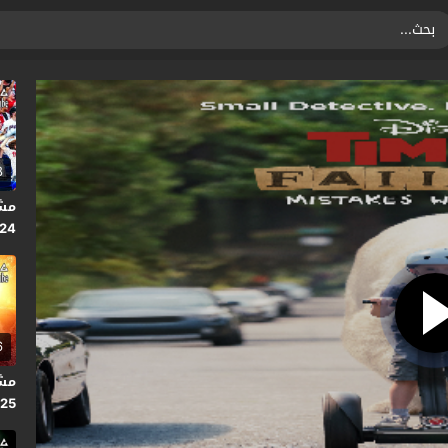
8
2024 
6
025