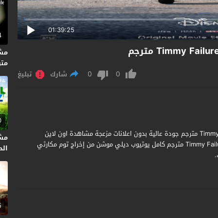
01:39:25
4
متر
0
0
شارك
تبليغ
0
مشاهدة وتحميل فيلم Timmy Failure Mistakes Were Made 2020 مترجم جودة عالية بدون اعلانات مزعجة مشاهدة اون لاين
مشا
فيلم تم ارتكاب أخطاء فشل تيمي Timmy Failure Mistakes Were Made مترجم كامل يوتيوب ديلي موشن من إخراج توم مكارثي
الحلقة
.
5