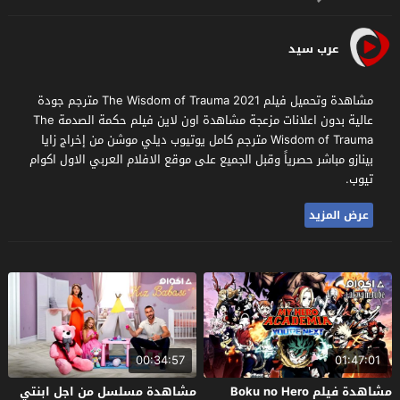
عرب سيد
مشاهدة وتحميل فيلم The Wisdom of Trauma 2021 مترجم جودة
عالية بدون اعلانات مزعجة مشاهدة اون لاين فيلم حكمة الصدمة The
Wisdom of Trauma مترجم كامل يوتيوب ديلي موشن من إخراج زايا
بينازو مباشر حصرياً وقبل الجميع على موقع الافلام العربي الاول اكوام
تيوب.
عرض المزيد
00:34:57
01:47:01
مشاهدة فيلم Boku no Hero
مشاهدة مسلسل من اجل ابنتي