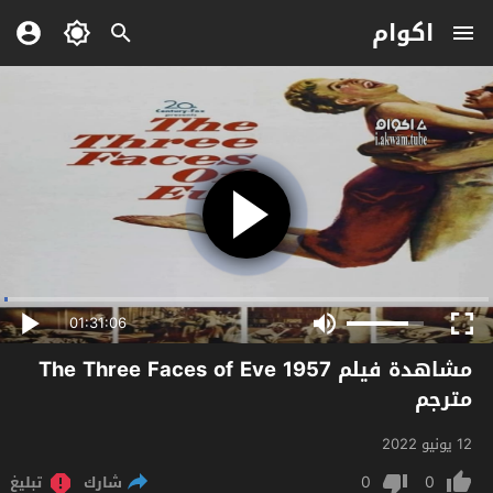
اكوام
01:31:06
مشاهدة فيلم The Three Faces of Eve 1957
مترجم
12 يونيو 2022
0
0
شارك
تبليغ