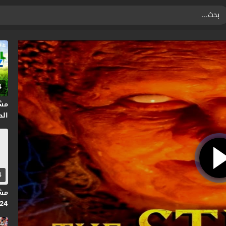
4
مشا
الحلقة
4
024
متر