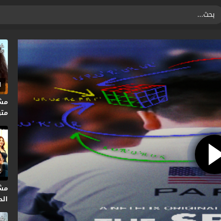
1
متر
2
مش
الحلق