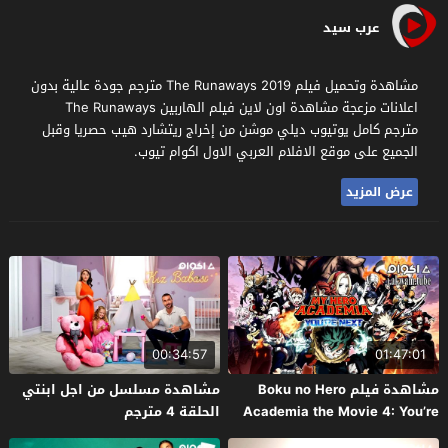
عرب سيد
مشاهدة وتحميل فيلم The Runaways 2019 مترجم جودة عالية بدون
اعلانات مزعجة مشاهدة اون لاين فيلم الهاربين The Runaways
مترجم كامل يوتيوب ديلي موشن من إخراج ريتشارد هيب حصريا وقبل
الجميع على موقع الافلام العربي الاول اكوام تيوب.
عرض المزيد
00:34:57
01:47:01
مشاهدة فيلم Boku no Hero
مشاهدة مسلسل من اجل ابنتي
Academia the Movie 4: You’re
الحلقة 4 مترجم
Next 2024 مترجم