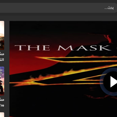
5
مش
التا
1
’re
2024