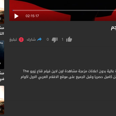
02:15:17
1
مش
التا
0
1
شارك
تبليغ
7
مشاهدة وتحميل فيلم The Mask of Zorro 1998 مترجم جودة عالية بدون اعلانات مزعجة مشاهدة اون لاين فيلم قناع زورو The
مش
اج مارتن كامبل حصريا وقبل الجميع على موقع الافلام العربي الاول اكوام
متر
5