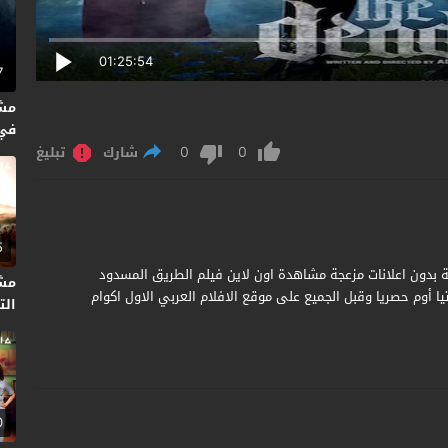
01:25:54
7
مش
0
0
متر
شارك
تبليغ
5
The Dead End مترجم جودة عالية بدون اعلانات مزعجة مشاهدة اون لاين فيلم الطريق المسدود
مش
ج أديتيا أوم حصريا وقبل الجميع على موقع الافلام العربي الاول اكوام
التا
0