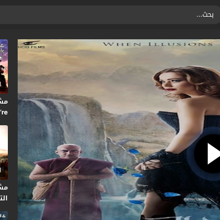
1
’re
2024
1
مش
التا