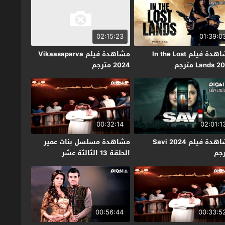
02:15:23
01:39:0
مشاهدة فيلم In the Lost
مشاهدة فيلم Vikaasaparva
Lands  مترجم
2024 مترجم
00:32:14
02:01:1
مشاهدة فيلم Savi 2024
مشاهدة مسلسل بنات عمير
جم
الحلقة 13 الثالثة عشر
00:56:44
00:33:5