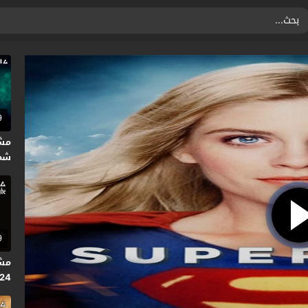
9
مش
شمسي
9
2024 