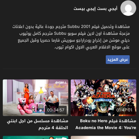
أيجي بست إيجي بيست
مشاهدة وتحميل فيلم Subbu 2001 مترجم جودة عالية بدون اعلانات
مزعجة مشاهدة اون لاين فيلم سوبو Subbu مترجم كامل يوتيوب
ديلي موشن من إخراج رودراراجو سوريش فارما حصريا وقبل الجميع
على موقع الافلام العربي الاول اكوام تيوب.
عرض المزيد
00:34:57
01:47:01
مشاهدة فيلم Boku no Hero
مشاهدة مسلسل من اجل ابنتي
Academia the Movie 4: You’re
الحلقة 4 مترجم
Next 2024 مترجم