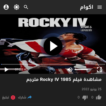
اكوام
01:28:40
مشاهدة فيلم Rocky IV 1985 مترجم
25 يونيو 2022
0
0
شارك
تبليغ