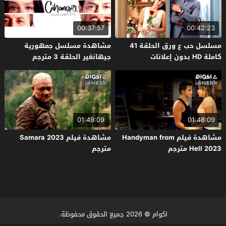
00:37:57
00:42:23
مسلسل حب ع ورق الحلقة 41
مشاهدة مسلسل جمهورية
كاملة HD بدون إعلانات
جيهانغير الحلقة 3 مترجم
01:49:09
01:48:09
مشاهدة فيلم Handyman from
مشاهدة فيلم Samara 2023
Hell 2023 مترجم
مترجم
اكوام
© 2026 جميع الحقوق محفوظة.