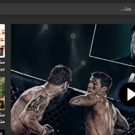
7
مش
جيها
9
متر