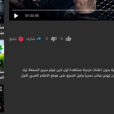
01:33:45
7
متر
0
0
شارك
تبليغ
4
Notorious Nick  مترجم جودة عالية بدون اعلانات مزعجة مشاهدة اون لاين فيلم سيئ السمعة نيك
مشا
راج آرون ليونج مباشر حصرياً وقبل الجميع على موقع الافلام العربي الاول
الحلق
3