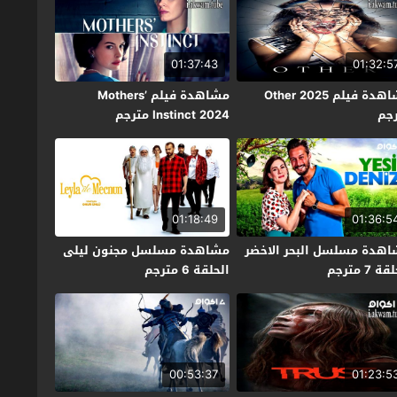
01:37:43
01:32:5
مشاهدة فيلم Other 2025
مشاهدة فيلم Mothers’
جم
Instinct 2024 مترجم
01:18:49
01:36:5
هدة مسلسل البحر الاخضر
مشاهدة مسلسل مجنون ليلى
ة 7 مترجم
الحلقة 6 مترجم
00:53:37
01:23:5