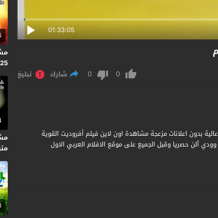
01:33:05
6
025
0
0
شارك
تبليغ
4
Mighty Aphrodite 199 مترجم جودة عالية بدون اعلانات مزعجة مشاهدة اون لاين فيلم أفروديت القوية
من إخراج وودي آلن حصريا وقبل الجميع على موقع الافلام العربي الاول
متر
0