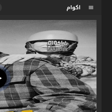
اكوام