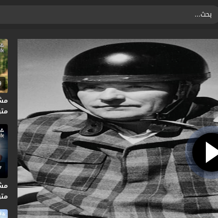
9
متر
7
متر