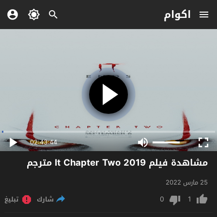
اكوام
02:43:44
مشاهدة فيلم It Chapter Two 2019 مترجم
25 مارس 2022
0
1
شارك
تبليغ