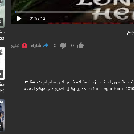
01:53:12
6
2023 
0
0
شارك
تبليغ
0
مشاهدة وتحميل فيلم Im No Longer Here 2019 مترجم جودة عالية بدون اعلانات مزعجة مشاهدة اون لاين فيلم لم يعد هنا Im
No Longer Here مترجم كامل يوتيوب ديلي موشن من إخراج Im No Longer Here 2019 حصريا وقبل الجميع على موقع الافلام
023
3