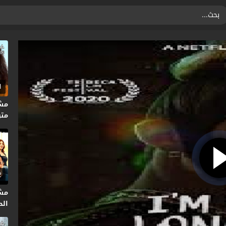
1
متر
2
مش
الحلق