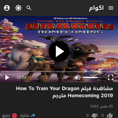
اكوام
22:24
مشاهدة فيلم How To Train Your Dragon
Homecoming 2019 مترجم
25 مارس 2022
0
0
شارك
تبليغ