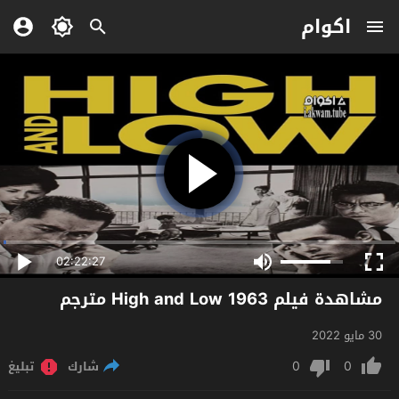
اكوام
02:22:27
مشاهدة فيلم High and Low 1963 مترجم
30 مايو 2022
0
0
شارك
تبليغ