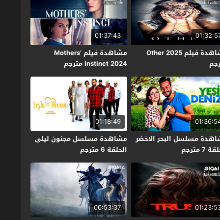
01:37:43
01:32:5
مشاهدة فيلم Other 2025
مشاهدة فيلم Mothers’
جم
Instinct 2024 مترجم
01:18:49
01:36:5
هدة مسلسل البحر الاخضر
مشاهدة مسلسل مجنون ليلى
ة 7 مترجم
الحلقة 6 مترجم
00:53:37
01:23:5