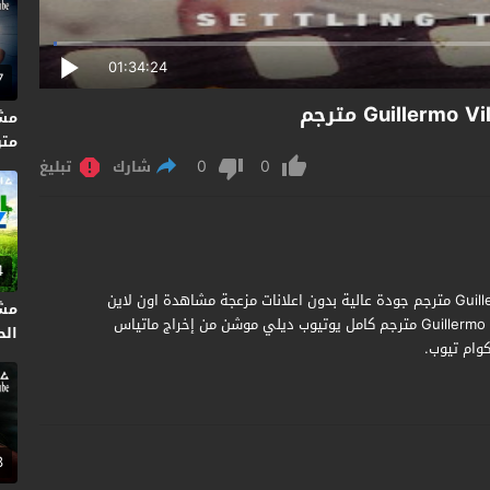
01:34:24
7
متر
0
0
شارك
تبليغ
4
مشاهدة وتحميل فيلم Guillermo Villas Settling The Score 2020 مترجم جودة عالية بدون اعلانات مزعجة مشاهدة اون لاين
مشا
فيلم غييرمو فيلاس تسوية النتيجة Guillermo Villas Settling The Score مترجم كامل يوتيوب ديلي موشن من إخراج ماتياس
الحلق
كوام تيوب.
3