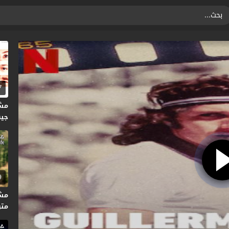
7
مش
جيها
9
متر