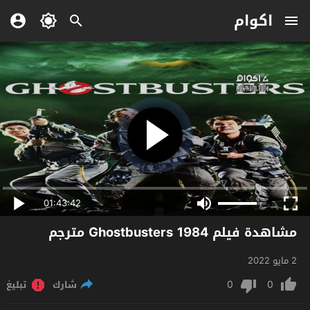
اكوام
01:43:42
مشاهدة فيلم Ghostbusters 1984 مترجم
2 مايو 2022
0
0
شارك
تبليغ