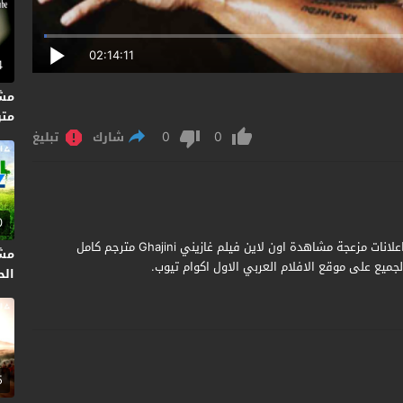
02:14:11
4
متر
0
0
شارك
تبليغ
0
مشاهدة وتحميل فيلم Ghajini 2006 مترجم جودة عالية بدون اعلانات مزعجة مشاهدة اون لاين فيلم غازيني Ghajini مترجم كامل
مشا
جميع على موقع الافلام العربي الاول اكوام تيوب.
الحلقة
5