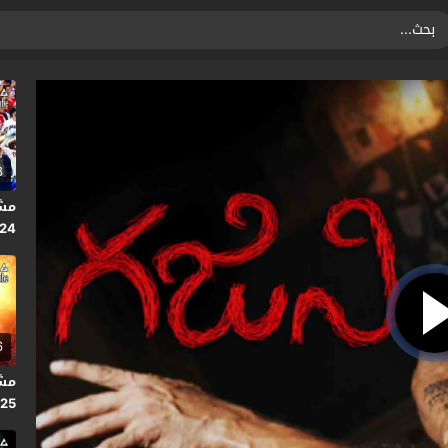
8
2024 
6
025