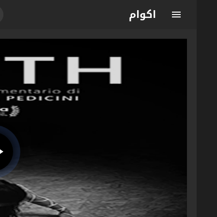
اكوام