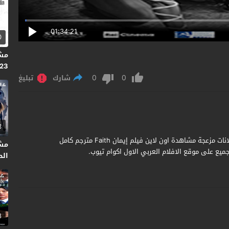
01:34:21
0
023
0
0
شارك
تبليغ
3
مشاهدة وتحميل فيلم Faith 2019 مترجم جودة عالية بدون اعلانات مزعجة مشاهدة اون لاين فيلم إيمان Faith مترجم كامل
مش
ميع على موقع الافلام العربي الاول اكوام تيوب.
الحر
8