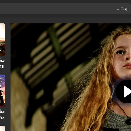
5
مش
التا
1
’re
2024