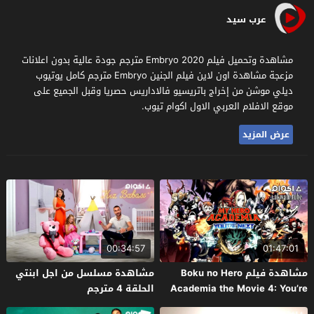
عرب سيد
مشاهدة وتحميل فيلم Embryo 2020 مترجم جودة عالية بدون اعلانات
مزعجة مشاهدة اون لاين فيلم الجنين Embryo مترجم كامل يوتيوب
ديلي موشن من إخراج باتريسيو فالاداريس حصريا وقبل الجميع على
موقع الافلام العربي الاول اكوام تيوب.
عرض المزيد
00:34:57
01:47:01
مشاهدة فيلم Boku no Hero
مشاهدة مسلسل من اجل ابنتي
Academia the Movie 4: You’re
الحلقة 4 مترجم
Next 2024 مترجم