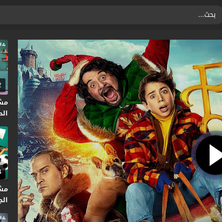
2
مش
الحلق
4
مش
الجا