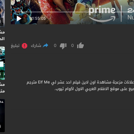
01:55:05
0
مش
الحر
0
0
شارك
تبليغ
4
مشاهدة وتحميل فيلم Elf Me 2023 مترجم جودة عالية بدون اعلانات مزعجة مشاهدة اون لاين فيلم احد عشر لي Elf Me مترجم
ع على موقع الافلام العربي الاول اكوام تيوب.
متر
4