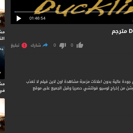
01:46:54
1
مش
التا
0
0
شارك
تبليغ
7
يل فيلم Don't Torture a Duckling 1972 مترجم جودة عالية بدون اعلانات مزعجة مشاهدة اون لاين فيلم لا تعذب
مش
م كامل يوتيوب ديلي موشن من إخراج لوسيو فولتشي حصريا وقبل الجميع على موقع
متر
5