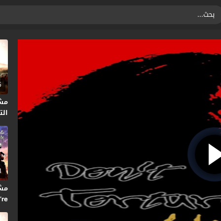
5
مش
التا
1
’re
2024