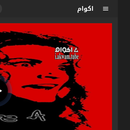
اكوام