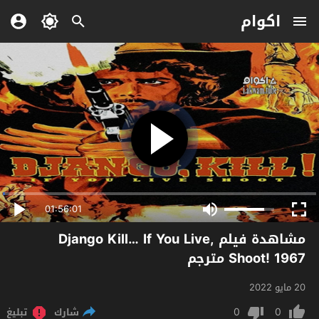
اكوام
01:56:01
مشاهدة فيلم Django Kill… If You Live,
Shoot! 1967 مترجم
20 مايو 2022
0
0
شارك
تبليغ