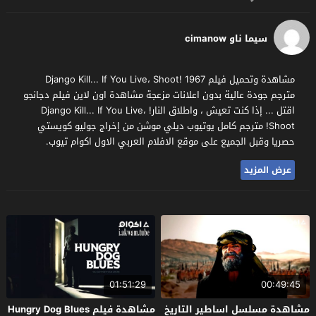
سيما ناو cimanow
مشاهدة وتحميل فيلم Django Kill... If You Live، Shoot! 1967
مترجم جودة عالية بدون اعلانات مزعجة مشاهدة اون لاين فيلم دجانجو
اقتل ... إذا كنت تعيش ، واطلاق النار! Django Kill... If You Live،
Shoot! مترجم كامل يوتيوب ديلي موشن من إخراج جوليو كويستي
حصريا وقبل الجميع على موقع الافلام العربي الاول اكوام تيوب.
عرض المزيد
01:51:29
00:49:45
مشاهدة مسلسل اساطير التاريخ
مشاهدة فيلم Hungry Dog Blues