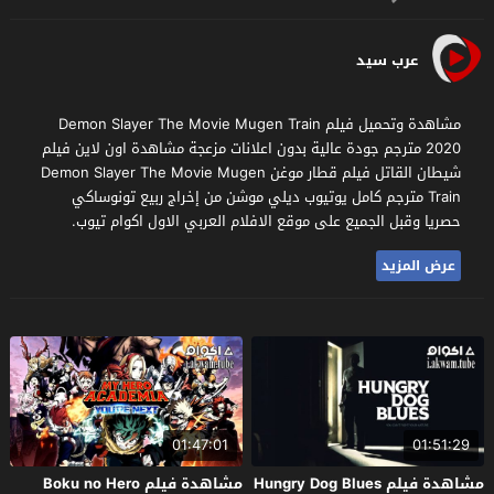
عرب سيد
مشاهدة وتحميل فيلم Demon Slayer The Movie Mugen Train
2020 مترجم جودة عالية بدون اعلانات مزعجة مشاهدة اون لاين فيلم
شيطان القاتل فيلم قطار موغن Demon Slayer The Movie Mugen
Train مترجم كامل يوتيوب ديلي موشن من إخراج ربيع تونوساكي
حصريا وقبل الجميع على موقع الافلام العربي الاول اكوام تيوب.
عرض المزيد
01:47:01
01:51:29
مشاهدة فيلم Hungry Dog Blues
مشاهدة فيلم Boku no Hero