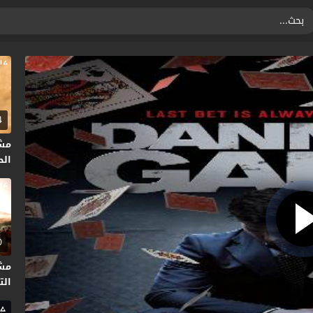
4
مش
الحلق
0
مش
التا