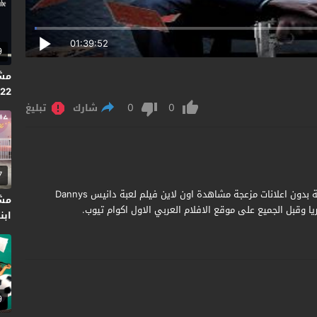
01:39:52
9
2022
0
0
شارك
تبليغ
7
مشاهدة وتحميل فيلم Dannys Game 2020 مترجم جودة عالية بدون اعلانات مزعجة مشاهدة اون لاين فيلم لعبة دانيس Dannys
مش
ابنت
9