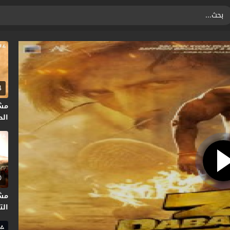
4
مش
الحلق
0
مش
التا