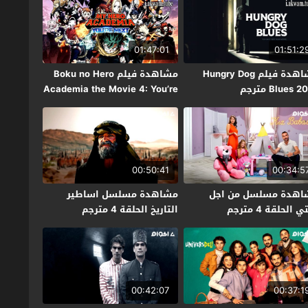
01:47:01
01:51:2
مشاهدة فيلم Hungry Dog
مشاهدة فيلم Boku no Hero
Blues  مترجم
Academia the Movie 4: You’re
Next 2024 مترجم
00:50:41
00:34:5
اهدة مسلسل من اجل
مشاهدة مسلسل اساطير
ي الحلقة 4 مترجم
التاريخ الحلقة 4 مترجم
00:42:07
00:37:1