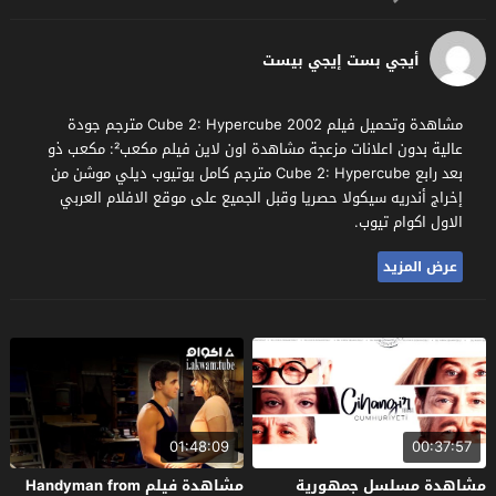
أيجي بست إيجي بيست
مشاهدة وتحميل فيلم Cube 2: Hypercube 2002 مترجم جودة
عالية بدون اعلانات مزعجة مشاهدة اون لاين فيلم مكعب²: مكعب ذو
بعد رابع Cube 2: Hypercube مترجم كامل يوتيوب ديلي موشن من
إخراج أندريه سيكولا حصريا وقبل الجميع على موقع الافلام العربي
الاول اكوام تيوب.
عرض المزيد
01:48:09
00:37:57
مشاهدة مسلسل جمهورية
مشاهدة فيلم Handyman from