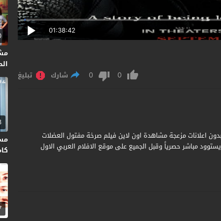
01:38:42
0
مش
الحلق
0
0
شارك
تبليغ
3
Cry Mac مترجم جودة عالية بدون اعلانات مزعجة مشاهدة اون لاين فيلم صرخة مفتول العضلات
نت ايستوود مباشر حصرياً وقبل الجميع على موقع الافلام العربي الاول
كاملة HD 
7