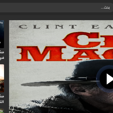
7
مش
متر
5
مش
التا