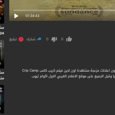
01:34:43
2
024
0
0
متر
شارك
تبليغ
0
مشاهدة وتحميل فيلم Crip Camp 2020 مترجم جودة عالية بدون اعلانات مزعجة مشاهدة اون لاين فيلم كريب كامب Crip Camp
وقبل الجميع على موقع الافلام العربي الاول اكوام تيوب.
متر
4