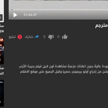
01:44:47
3
2024 
0
0
شارك
تبليغ
4
 فيلم Bunny Lake Is Missing 1965 مترجم جودة عالية بدون اعلانات مزعجة مشاهدة اون لاين فيلم بحيرة الأرنب
مشا
كامل يوتيوب ديلي موشن من إخراج أوتو بريمينجر حصريا وقبل الجميع على موقع الافلام
الحلقة 3
4