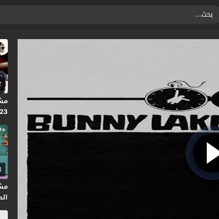
2
023
3
مش
الحلق