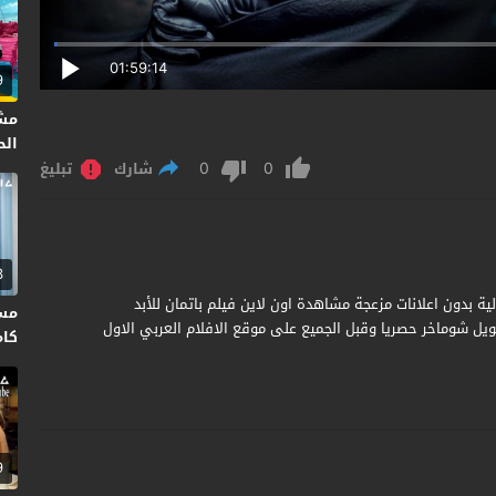
01:59:14
9
مش
الحلق
0
0
شارك
تبليغ
3
Batman Forever  مترجم جودة عالية بدون اعلانات مزعجة مشاهدة اون لاين فيلم باتمان للأبد
إخراج جويل شوماخر حصريا وقبل الجميع على موقع الافلام العربي الاول
كاملة HD 
9