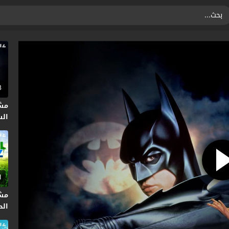
8
مش
السل
1
مشا
الحلق