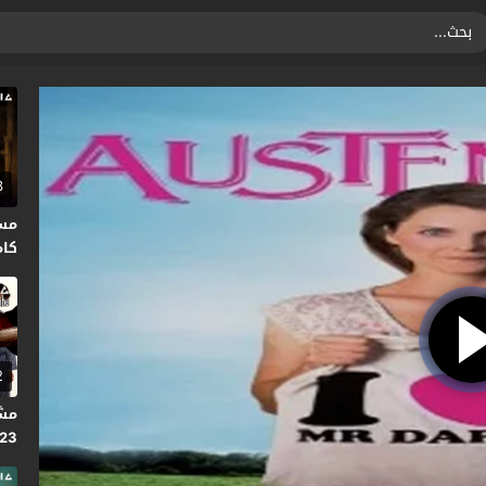
3
كاملة HD 
2
023