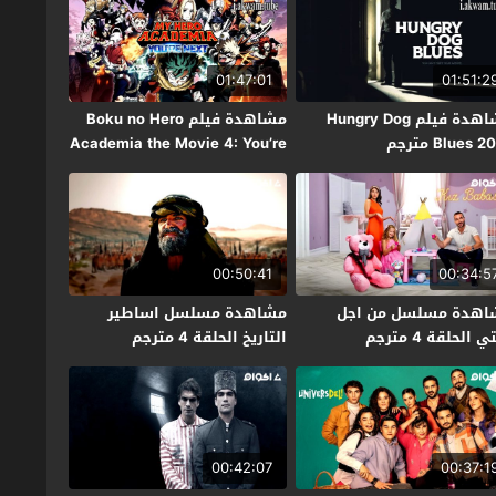
01:47:01
01:51:2
مشاهدة فيلم Hungry Dog
مشاهدة فيلم Boku no Hero
Blues  مترجم
Academia the Movie 4: You’re
Next 2024 مترجم
00:50:41
00:34:5
اهدة مسلسل من اجل
مشاهدة مسلسل اساطير
ي الحلقة 4 مترجم
التاريخ الحلقة 4 مترجم
00:42:07
00:37:1