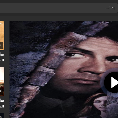
4
مش
الحلق
0
مش
التا