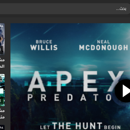
0
مش
الحر
4
متر