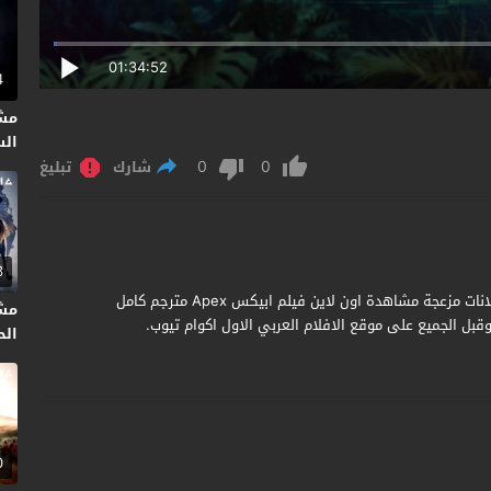
01:34:52
4
مش
السل
0
0
شارك
تبليغ
3
مشاهدة وتحميل فيلم Apex 2021 مترجم جودة عالية بدون اعلانات مزعجة مشاهدة اون لاين فيلم ابيكس Apex مترجم كامل
مش
قبل الجميع على موقع الافلام العربي الاول اكوام تيوب.
الحر
0