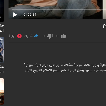
01:25:34
4
مش
السل
0
0
شارك
تبليغ
3
American Woman 201 مترجم جودة عالية بدون اعلانات مزعجة مشاهدة اون لاين فيلم امرأة أمريكية
مش
 إخراج شبه شيلا حصريا وقبل الجميع على موقع الافلام العربي الاول
الحر
0