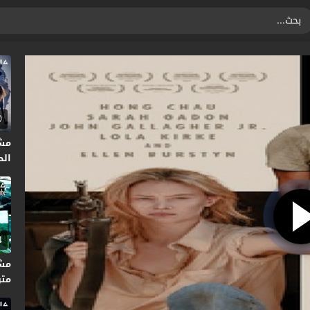
0
مش
الحر
4
متر